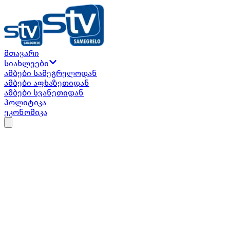
მთავარი
თბილისი
...
ზუგდიდი
...
ფოთი
...
სენაკი
...
მ
სიახლეები
გალი
...
ოჩამჩირე
...
გაგრა
...
ამბები სამეგრელოდან
USD
...
$
EUR
...
€
GBP
...
£
RUB
...
₽
TRY
...
₺
ამბები აფხაზეთიდან
ამბები სვანეთიდან
პოლიტიკა
ეკონომიკა
Facebook
Twitter
Instagram
TikTok
Youtube
Teleg
ბოლო ჩანაწერები
აფხაზეთის მეომართა კავშირი ბარ
ანტისახელმწიფოებრივია