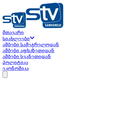
მთავარი
თბილისი
...
ზუგდიდი
...
ფოთი
...
სენაკი
...
მ
სიახლეები
გალი
...
ოჩამჩირე
...
გაგრა
...
ამბები სამეგრელოდან
USD
...
$
EUR
...
€
GBP
...
£
RUB
...
₽
TRY
...
₺
ამბები აფხაზეთიდან
ამბები სვანეთიდან
პოლიტიკა
ეკონომიკა
Facebook
Twitter
Instagram
TikTok
Youtube
Teleg
ბოლო ჩანაწერები
აფხაზეთის მეომართა კავშირი ბარ
ანტისახელმწიფოებრივია